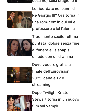
cosa no) sulla stagione 9
Lo ricordate nei panni di
Re Giorgio III? Ora torna in
una rom-com in cui lui è il
professore e lei l’alunna
Tradimento spoiler ultima
puntata: dolore senza fine
al funerale, la soap si
chiude con un dramma
Dove vedere gratis la
finale dell’Eurovision
2025: canale Tv e
streaming
Dopo Twilight Kristen
Stewart torna in un nuovo
film sui vampiri